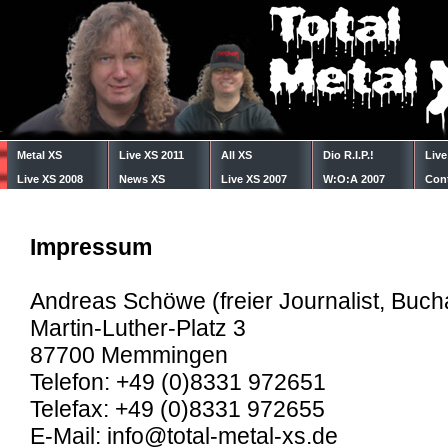
Metal XS
Live XS 2011
All XS
Dio R.I.P.!
Live
Live XS 2008
News XS
Live XS 2007
W:O:A 2007
Con
Diary
Impressum
Andreas Schöwe (freier Journalist, Buch
Martin-Luther-Platz 3
87700 Memmingen
Telefon: +49 (0)8331 972651
Telefax: +49 (0)8331 972655
E-Mail: info@total-metal-xs.de